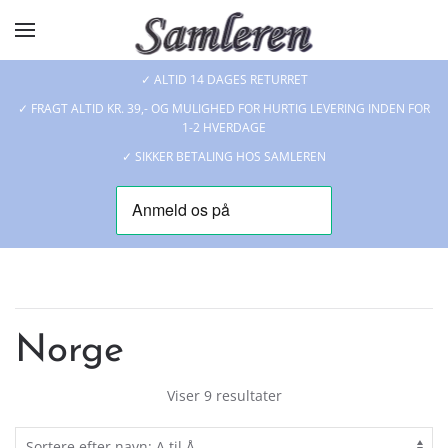
Skip to main content
✓ ALTID 14 DAGES RETURRET
✓ FRAGT ALTID KR. 39,- OG MULIGHED FOR HURTIG LEVERING INDEN FOR
1-2 HVERDAGE
✓ SIKKER BETALING HOS SAMLEREN
Norge
Viser 9 resultater