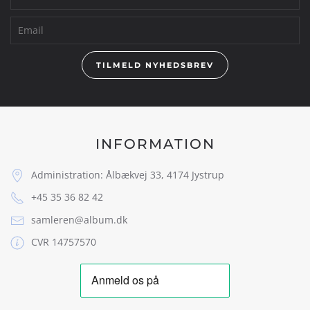
TILMELD NYHEDSBREV
INFORMATION
Administration: Ålbækvej 33, 4174 Jystrup
+45 35 36 82 42
samleren@album.dk
CVR 14757570