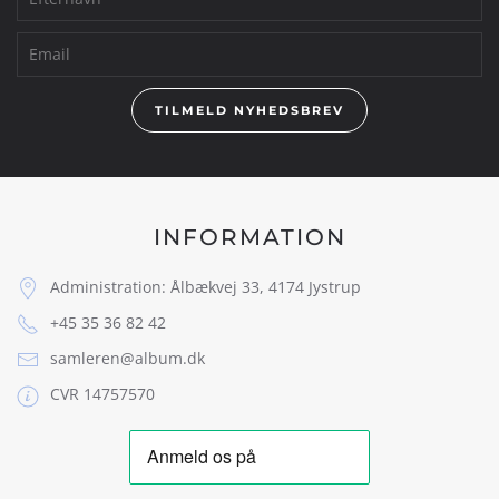
TILMELD NYHEDSBREV
INFORMATION
Administration: Ålbækvej 33, 4174 Jystrup
+45 35 36 82 42
samleren@album.dk
CVR 14757570