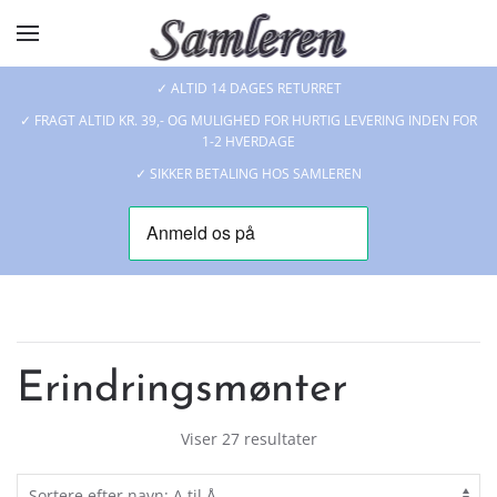
Skip to main content
✓ ALTID 14 DAGES RETURRET
✓ FRAGT ALTID KR. 39,- OG MULIGHED FOR HURTIG LEVERING INDEN FOR
1-2 HVERDAGE
✓ SIKKER BETALING HOS SAMLEREN
Erindringsmønter
Viser 27 resultater