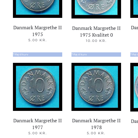
Danmark Margrethe II
Da
Danmark Margrethe II
1975
1975 Kvalitet 0
5.00
KR.
10.00
KR.
Tilføj til kurv
Tilføj til kurv
Tilføj 
Danmark Margrethe II
Danmark Margrethe II
Da
1977
1978
5.00
KR.
5.00
KR.