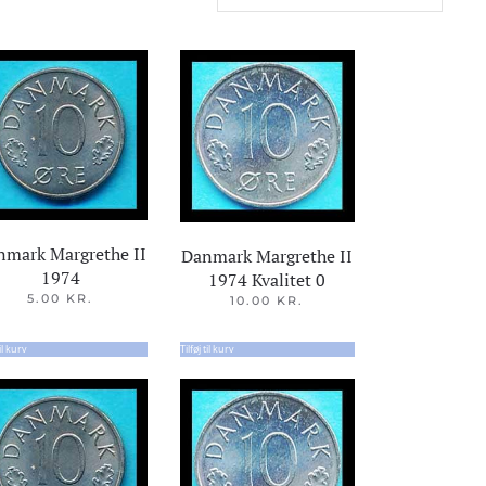
nmark Margrethe II
Danmark Margrethe II
1974
1974 Kvalitet 0
5.00
KR.
10.00
KR.
til kurv
Tilføj til kurv