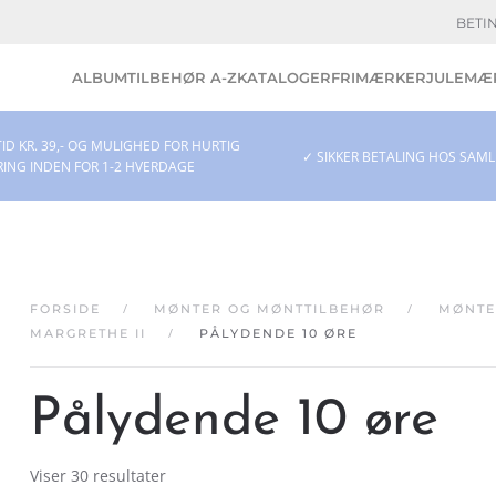
BETI
ALBUM
TILBEHØR A-Z
KATALOGER
FRIMÆRKER
JULEMÆR
ID KR. 39,- OG MULIGHED FOR HURTIG
✓ SIKKER BETALING HOS SAM
RING INDEN FOR 1-2 HVERDAGE
FORSIDE
MØNTER OG MØNTTILBEHØR
MØNTE
MARGRETHE II
PÅLYDENDE 10 ØRE
Pålydende 10 øre
Viser 30 resultater