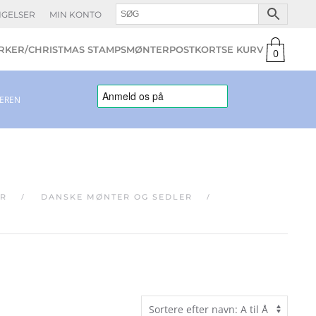
NGELSER
MIN KONTO
KER/CHRISTMAS STAMPS
MØNTER
POSTKORT
0
varer
LEREN
R
DANSKE MØNTER OG SEDLER