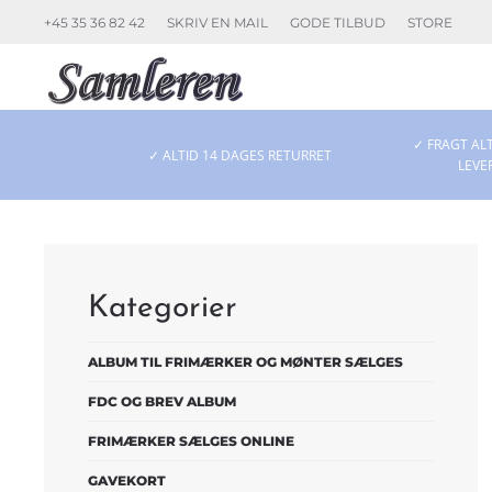
+45 35 36 82 42
SKRIV EN MAIL
GODE TILBUD
STORE
Skip to main content
✓ FRAGT ALT
✓ ALTID 14 DAGES RETURRET
LEVE
Kategorier
ALBUM TIL FRIMÆRKER OG MØNTER SÆLGES
FDC OG BREV ALBUM
FRIMÆRKER SÆLGES ONLINE
GAVEKORT