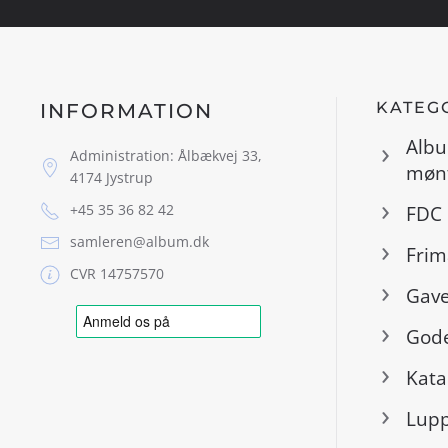
KATEG
INFORMATION
Albu
Administration: Ålbækvej 33,
mønt
4174 Jystrup
+45 35 36 82 42
FDC 
samleren@album.dk
Frim
CVR 14757570
Gave
Gode
Kata
Lup