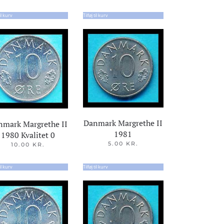
til kurv
Tilføj til kurv
Danmark Margrethe II
nmark Margrethe II
1981
1980 Kvalitet 0
5.00
KR.
10.00
KR.
til kurv
Tilføj til kurv