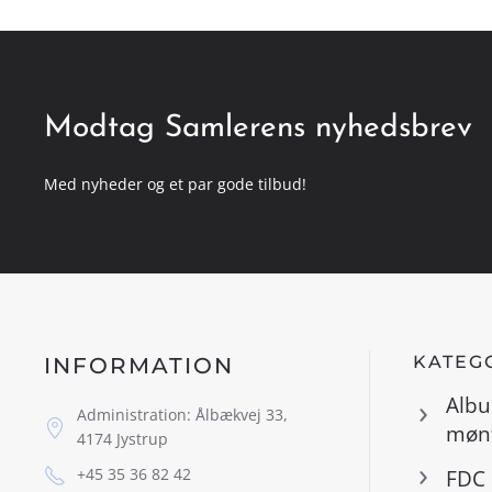
Modtag Samlerens nyhedsbrev
Med nyheder og et par gode tilbud!
KATEG
INFORMATION
Albu
Administration: Ålbækvej 33,
mønt
4174 Jystrup
+45 35 36 82 42
FDC 