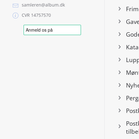
samleren@album.dk
Frim
CVR 14757570
Gave
Gode
Kata
Lup
Mønt
Nyh
Per
Post
Post
tilb