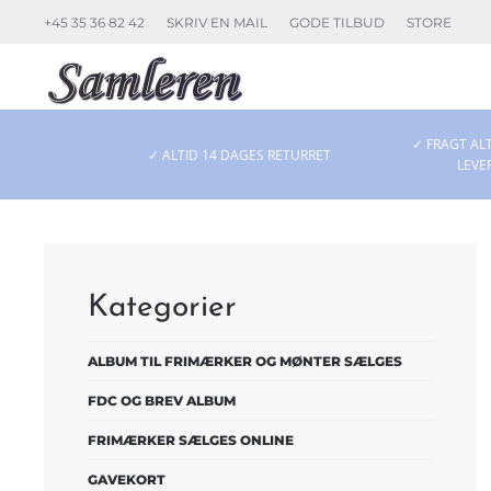
+45 35 36 82 42
SKRIV EN MAIL
GODE TILBUD
STORE
Skip to main content
✓ FRAGT ALT
✓ ALTID 14 DAGES RETURRET
LEVE
Kategorier
ALBUM TIL FRIMÆRKER OG MØNTER SÆLGES
FDC OG BREV ALBUM
FRIMÆRKER SÆLGES ONLINE
GAVEKORT