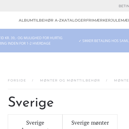
BETI
ALBUM
TILBEHØR A-Z
KATALOGER
FRIMÆRKER
JULEMÆR
ID KR. 39,- OG MULIGHED FOR HURTIG
✓ SIKKER BETALING HOS SAM
RING INDEN FOR 1-2 HVERDAGE
FORSIDE
MØNTER OG MØNTTILBEHØR
MØNTE
Sverige
Sverige
Sverige mønter