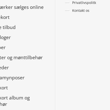
Privatlivspolitk
ærker sælges online
Kontakt os
kort
 tilbud
loger
per
er og mønttilbehør
eder
gamynposer
kort
kort album og
ehør