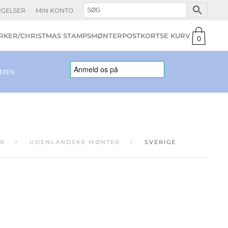
NGELSER
MIN KONTO
KER/CHRISTMAS STAMPS
MØNTER
POSTKORT
0
varer
LEREN
R
UDENLANDSKE MØNTER
SVERIGE