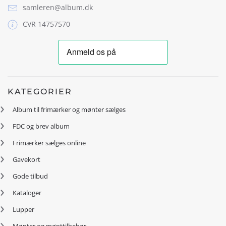
samleren@album.dk
CVR 14757570
KATEGORIER
Album til frimærker og mønter sælges
FDC og brev album
Frimærker sælges online
Gavekort
Gode tilbud
Kataloger
Lupper
Mønter og mønttilbehør