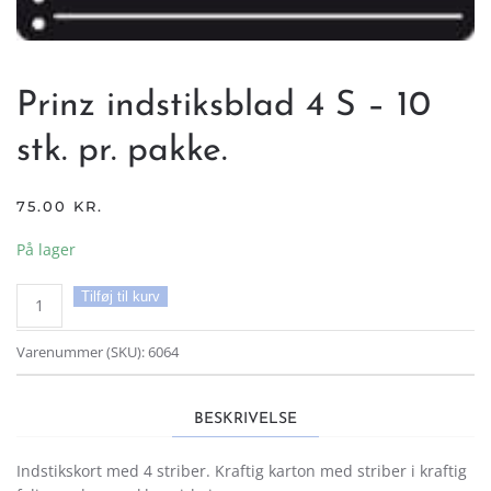
Prinz indstiksblad 4 S – 10
stk. pr. pakke.
75.00
KR.
På lager
Prinz
Tilføj til kurv
indstiksblad
4
Varenummer (SKU):
6064
S
-
10
BESKRIVELSE
stk.
pr.
Indstikskort med 4 striber. Kraftig karton med striber i kraftig
pakke.