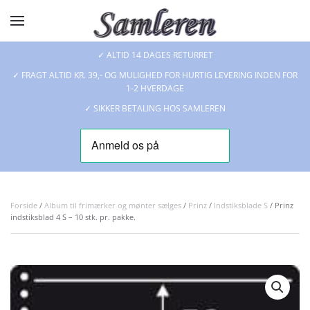
Skip to main content
✓ ALTID 14 DAGES RETURRET
✓ FRAGT ALTID KR. 39,- OG MULIGHED FOR HURTIG LEVERING INDEN FOR
1-2 HVERDAGE
✓ SIKKER BETALING HOS SAMLEREN
Forside
/
Album til frimærker og mønter sælges
/
Prinz
/
Indstiksblade S
/ Prinz
indstiksblad 4 S – 10 stk. pr. pakke.