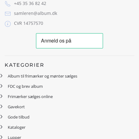
+45 35 36 82 42
samleren@album.dk
CVR 14757570
KATEGORIER
Album til frimærker og mønter sælges
FDC og brev album
Frimærker sælges online
Gavekort
Gode tilbud
Kataloger
Lupper