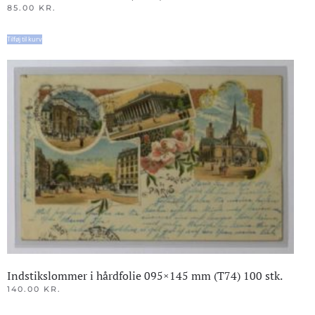
85.00
KR.
Tilføj til kurv
Indstikslommer i hårdfolie 095×145 mm (T74) 100 stk.
140.00
KR.