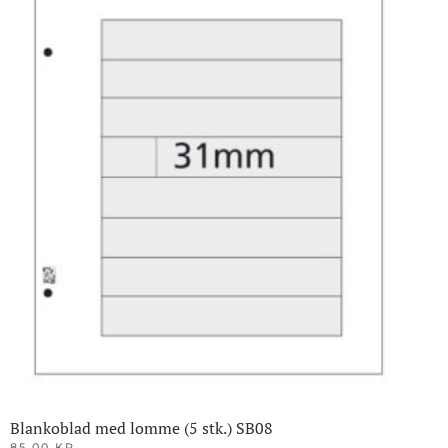
Blankoblad med lomme (5 stk.) SB08
85.00
KR.