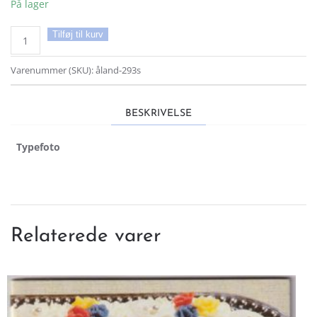
På lager
Åland
Tilføj til kurv
AFA
293
Varenummer (SKU):
åland-293s
Stemplet
antal
BESKRIVELSE
Typefoto
Relaterede varer