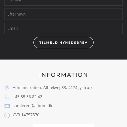
TILMELD NYHEDSBREV
INFORMATION
Administration: Ålbækvej 33, 4174 Jystrup
+45 35 36 82 42
samleren@album.dk
CVR 14757570