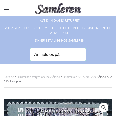
Skip to main content
✓ ALTID 14 DAGES RETURRET
✓ FRAGT ALTID KR. 39,- OG MULIGHED FOR HURTIG LEVERING INDEN FOR
1-2 HVERDAGE
✓ SIKKER BETALING HOS SAMLEREN
Forside
/
Frimærker sælges online
/
Åland
/
Frimærker
/
AFA 200-299
/ Åland AFA
293 Stemplet