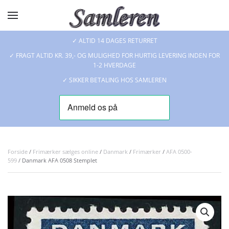
Skip to main content
✓ ALTID 14 DAGES RETURRET
✓ FRAGT ALTID KR. 39,- OG MULIGHED FOR HURTIG LEVERING INDEN FOR
1-2 HVERDAGE
✓ SIKKER BETALING HOS SAMLEREN
Forside
/
Frimærker sælges online
/
Danmark
/
Frimærker
/
AFA 0500-
599
/ Danmark AFA 0508 Stemplet