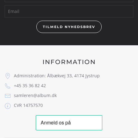
TILMELD NYHEDSBREV
INFORMATION
Administration: Ålbækvej 33, 4174 Jystrup
+45 35 36 82 42
samleren@album.dk
CVR 14757570