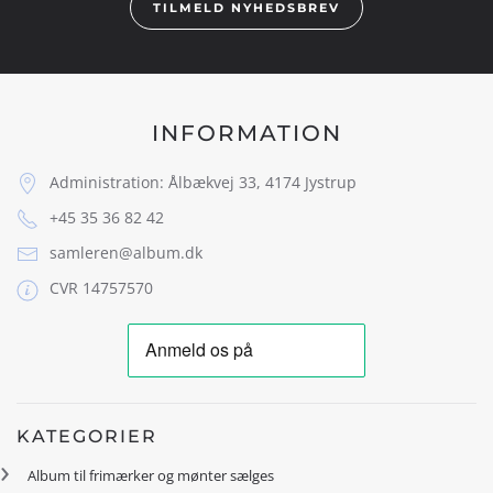
TILMELD NYHEDSBREV
INFORMATION
Administration: Ålbækvej 33, 4174 Jystrup
+45 35 36 82 42
samleren@album.dk
CVR 14757570
KATEGORIER
Album til frimærker og mønter sælges