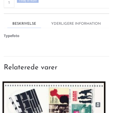
Tilføj til kurv
AFA
Mh
9
Stemplet
BESKRIVELSE
YDERLIGERE INFORMATION
Løse
ark
Typefoto
antal
Relaterede varer