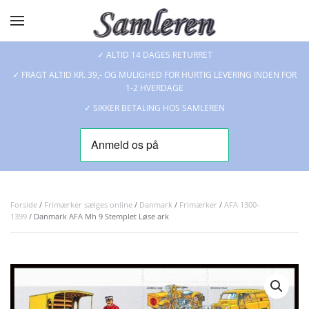
Skip to main content
✓ ALTID 14 DAGES RETURRET
✓ FRAGT ALTID KR. 39,- OG MULIGHED FOR HURTIG LEVERING INDEN FOR
1-2 HVERDAGE
✓ SIKKER BETALING HOS SAMLEREN
Forside
/
Frimærker sælges online
/
Danmark
/
Frimærker
/
AFA 1300-
1399
/ Danmark AFA Mh 9 Stemplet Løse ark