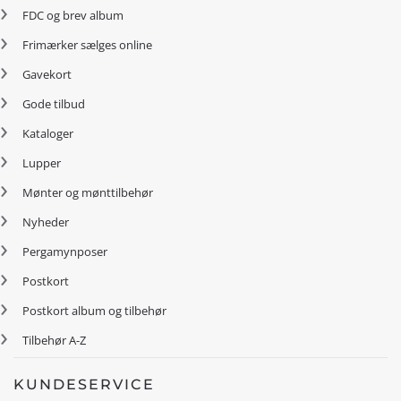
FDC og brev album
Frimærker sælges online
Gavekort
Gode tilbud
Kataloger
Lupper
Mønter og mønttilbehør
Nyheder
Pergamynposer
Postkort
Postkort album og tilbehør
Tilbehør A-Z
KUNDESERVICE