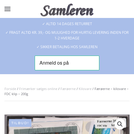
Skip to main content
✓ ALTID 14 DAGES RETURRET
✓ FRAGT ALTID KR. 39,- OG MULIGHED FOR HURTIG LEVERING INDEN FOR
1-2 HVERDAGE
✓ SIKKER BETALING HOS SAMLEREN
Forside
/
Frimærker sælges online
/
Færøerne
/
Kilovare
/ Færøerne – kilovare –
FDC klip – 200g
TILBUD!