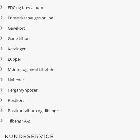
FDC og brev album
Frimærker sælges online
Gavekort
Gode tilbud
Kataloger
Lupper
Mønter og mønttilbehør
Nyheder
Pergamynposer
Postkort
Postkort album og tilbehør
Tilbehør A-Z
KUNDESERVICE