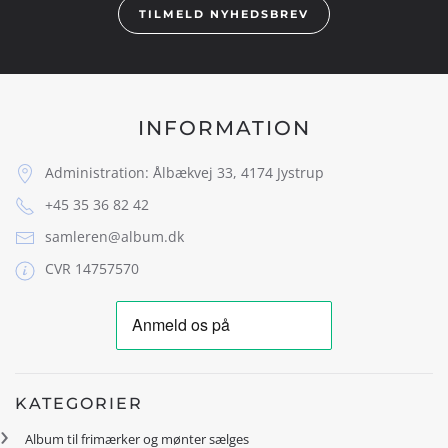
TILMELD NYHEDSBREV
INFORMATION
Administration: Ålbækvej 33, 4174 Jystrup
+45 35 36 82 42
samleren@album.dk
CVR 14757570
KATEGORIER
Album til frimærker og mønter sælges