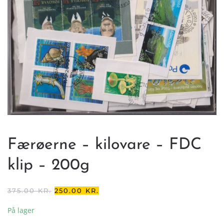
Færøerne – kilovare – FDC
klip – 200g
DEN
DEN
375.00
KR.
250.00
KR.
OPRINDELIGE
AKTUELLE
PRIS
PRIS
På lager
VAR:
ER: