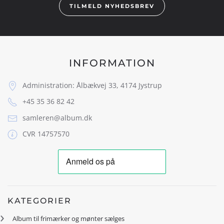
TILMELD NYHEDSBREV
INFORMATION
Administration: Ålbækvej 33, 4174 Jystrup
+45 35 36 82 42
samleren@album.dk
CVR 14757570
KATEGORIER
Album til frimærker og mønter sælges