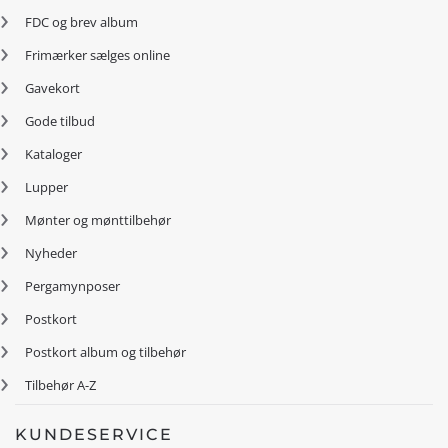
FDC og brev album
Frimærker sælges online
Gavekort
Gode tilbud
Kataloger
Lupper
Mønter og mønttilbehør
Nyheder
Pergamynposer
Postkort
Postkort album og tilbehør
Tilbehør A-Z
KUNDESERVICE