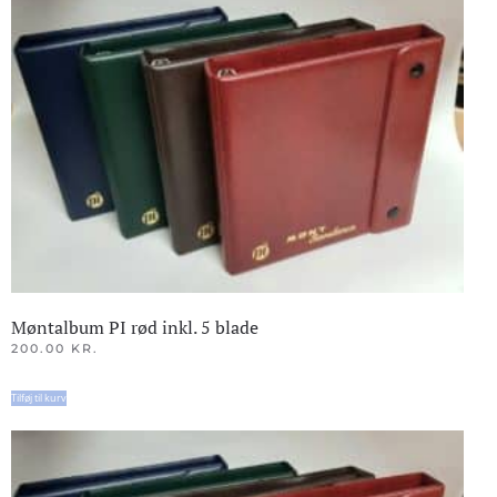
Møntalbum PI rød inkl. 5 blade
200.00
KR.
Tilføj til kurv