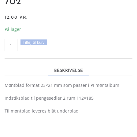
702
12.00
KR.
På lager
Møntblade
Tilføj til kurv
til
pengesedler
702
antal
BESKRIVELSE
Møntblad format 23×21 mm som passer i PI møntalbum
Indstiksblad til pengesedler 2 rum 112×185
Til møntblad leveres blåt underblad