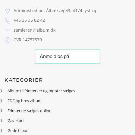
Administration: Ålbækvej 33, 4174 Jystrup
+45 35 36 82 42
samleren@album.dk
CVR 14757570
KATEGORIER
Album til frimærker og mønter sælges
FDC og brev album
Frimærker sælges online
Gavekort
Gode tilbud