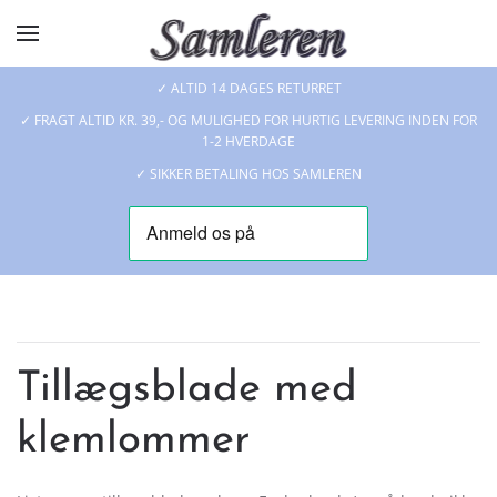
Skip to main content
✓ ALTID 14 DAGES RETURRET
✓ FRAGT ALTID KR. 39,- OG MULIGHED FOR HURTIG LEVERING INDEN FOR
1-2 HVERDAGE
✓ SIKKER BETALING HOS SAMLEREN
Tillægsblade med
klemlommer