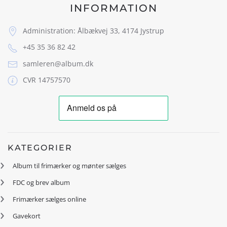
INFORMATION
Administration: Ålbækvej 33, 4174 Jystrup
+45 35 36 82 42
samleren@album.dk
CVR 14757570
KATEGORIER
Album til frimærker og mønter sælges
FDC og brev album
Frimærker sælges online
Gavekort