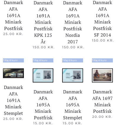
Danmark
Danmark
Danmark
Danmark
AFA
AFA
AFA
AFA
1691A
1691A
1691A
1691A
Miniark
Miniark
Miniark
Miniark
Postfrisk
Postfrisk
Postfrisk
Postfrisk
SF 2014
KPK 125
Nordia
25.00
KR.
År
2017
150.00
KR.
150.00
KR.
150.00
KR.
Tilføj til kurv
Tilføj til kurv
Tilføj til kurv
Tilføj til kurv
Danmark
Danmark
Danmark
Danmark
AFA
AFA 1697
AFA
AFA
1691A
Miniark
1695A
1695A
Miniark
Postfrisk
Miniark
Miniark
Stemplet
Stemplet
Postfrisk
20.00
KR.
25.00
KR.
15.00
KR.
15.00
KR.