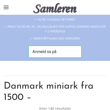
Skip to main content
✓ ALTID 14 DAGES RETURRET
✓ FRAGT ALTID KR. 39,- OG MULIGHED FOR HURTIG LEVERING INDEN FOR
1-2 HVERDAGE
✓ SIKKER BETALING HOS SAMLEREN
Danmark miniark fra
1500 –
Viser 148 resultater