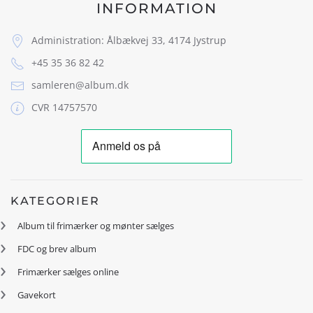
INFORMATION
Administration: Ålbækvej 33, 4174 Jystrup
+45 35 36 82 42
samleren@album.dk
CVR 14757570
KATEGORIER
Album til frimærker og mønter sælges
FDC og brev album
Frimærker sælges online
Gavekort