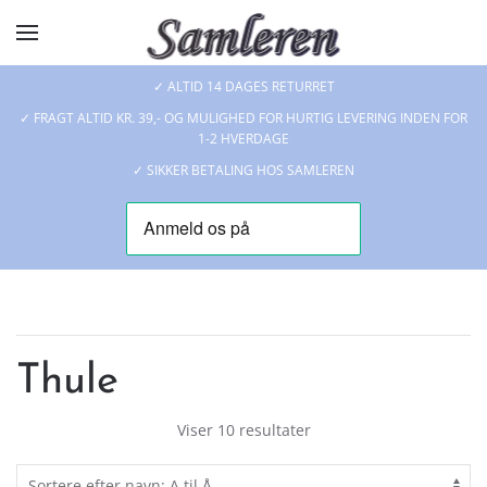
Skip to main content
✓ ALTID 14 DAGES RETURRET
✓ FRAGT ALTID KR. 39,- OG MULIGHED FOR HURTIG LEVERING INDEN FOR
1-2 HVERDAGE
✓ SIKKER BETALING HOS SAMLEREN
Thule
Viser 10 resultater