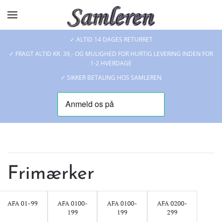
Skip to main content
✓ ALTID 14 DAGES RETURRET
✓ FRAGT ALTID KR. 39,- OG MULIGHED FOR HURTIG LEVERING INDEN FOR
1-2 HVERDAGE
✓ SIKKER BETALING HOS SAMLEREN
Frimærker
AFA 01-99
AFA 0100-
AFA 0100-
AFA 0200-
199
199
299