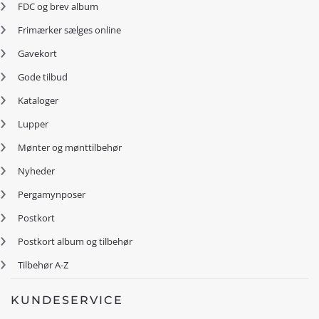
FDC og brev album
Frimærker sælges online
Gavekort
Gode tilbud
Kataloger
Lupper
Mønter og mønttilbehør
Nyheder
Pergamynposer
Postkort
Postkort album og tilbehør
Tilbehør A-Z
KUNDESERVICE