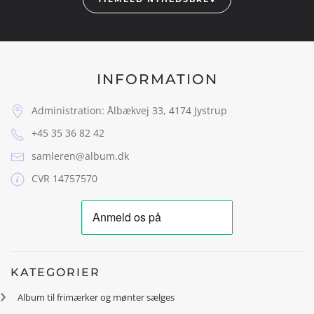
INFORMATION
Administration: Ålbækvej 33, 4174 Jystrup
+45 35 36 82 42
samleren@album.dk
CVR 14757570
KATEGORIER
Album til frimærker og mønter sælges