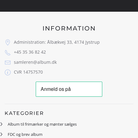
INFORMATION
Administration: Ålbækvej 33, 4174 Jystrup
+45 35 36 82 42
samleren@album.dk
CVR 14757570
KATEGORIER
Album til frimærker og mønter sælges
FDC og brev album