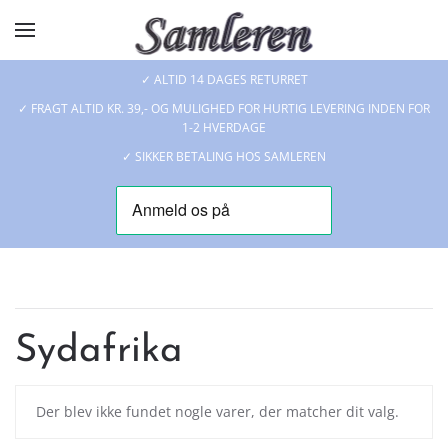
Skip to main content
✓ ALTID 14 DAGES RETURRET
✓ FRAGT ALTID KR. 39,- OG MULIGHED FOR HURTIG LEVERING INDEN FOR
1-2 HVERDAGE
✓ SIKKER BETALING HOS SAMLEREN
Sydafrika
Der blev ikke fundet nogle varer, der matcher dit valg.