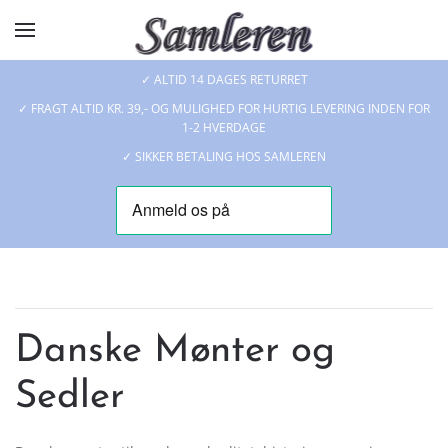
Skip to main content
✓ ALTID 14 DAGES RETURRET
✓ FRAGT ALTID KR. 39,- OG MULIGHED FOR HURTIG LEVERING INDEN FOR
1-2 HVERDAGE
✓ SIKKER BETALING HOS SAMLEREN
Danske Mønter og
Sedler