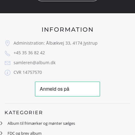
INFORMATION
Administration: Ålbækvej 33, 4174 Jystrup
+45 35 36 82 42
samleren@album.dk
CVR 14757570
KATEGORIER
Album til frimærker og mønter sælges
FDC og brev album