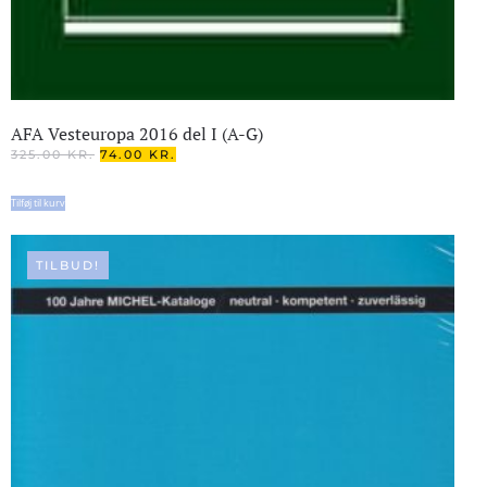
AFA Vesteuropa 2016 del I (A-G)
DEN
DEN
325.00
KR.
74.00
KR.
OPRINDELIGE
AKTUELLE
PRIS
PRIS
Tilføj til kurv
VAR:
ER:
325.00 KR..
74.00 KR..
TILBUD!