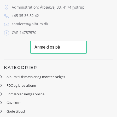
Administration: Ålbækvej 33, 4174 Jystrup
+45 35 36 82 42
samleren@album.dk
CVR 14757570
KATEGORIER
Album til frimærker og mønter sælges
FDC og brev album
Frimærker sælges online
Gavekort
Gode tilbud