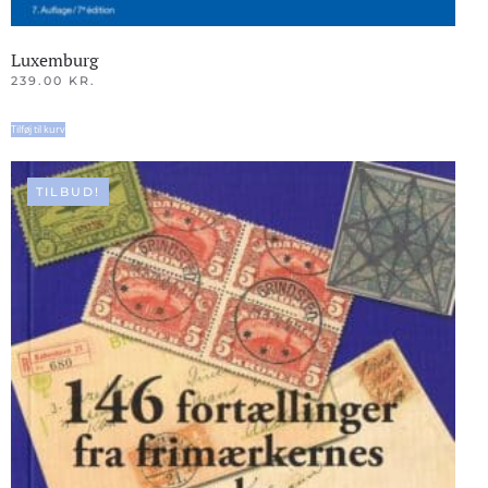
Luxemburg
239.00
KR.
Tilføj til kurv
TILBUD!