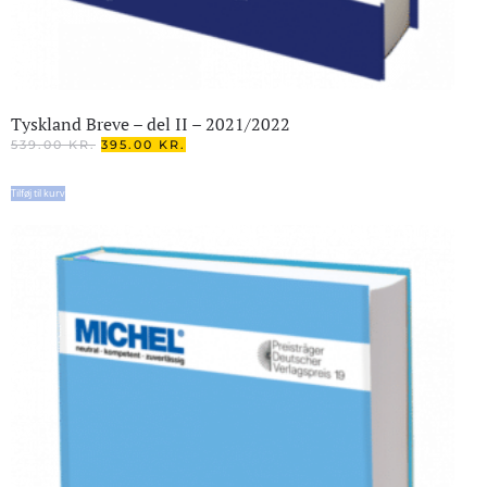
Tyskland Breve – del II – 2021/2022
DEN
DEN
539.00
KR.
395.00
KR.
OPRINDELIGE
AKTUELLE
PRIS
PRIS
Tilføj til kurv
VAR:
ER:
539.00 KR..
395.00 KR..