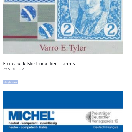
Fokus på falske frimærker – Linn’s
275.00
KR.
Tilføj til kurv