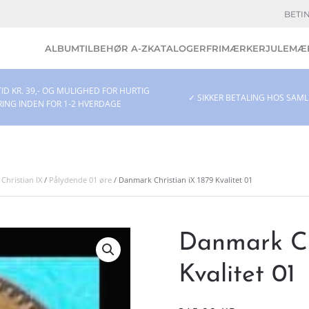
BETI
ALBUM
TILBEHØR A-Z
KATALOGER
FRIMÆRKER
JULEMÆR
ID KR. 39,- OG MULIGHED FOR HURTIG
✓ SIKKER BETALING HOS SAM
RING INDEN FOR 1-2 HVERDAGE
/
Christian IX
/
Pålydende 01 øre
/ Danmark Christian iX 1879 Kvalitet 01
Danmark Ch
Kvalitet 01