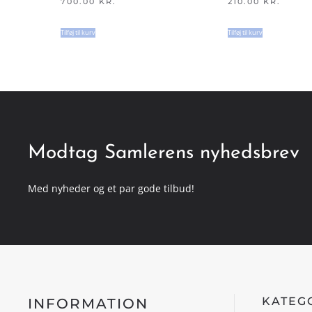
700.00
KR.
210.00
KR.
Tilføj til kurv
Tilføj til kurv
Modtag Samlerens nyhedsbrev
Med nyheder og et par gode tilbud!
KATEG
INFORMATION