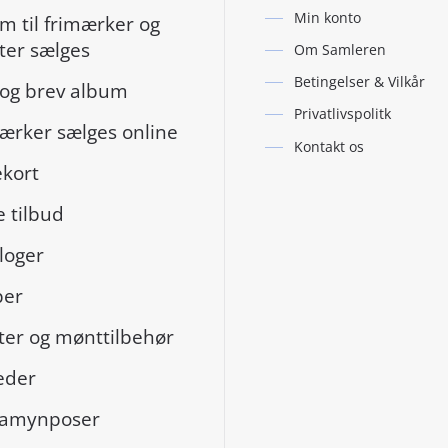
Min konto
m til frimærker og
er sælges
Om Samleren
Betingelser & Vilkår
og brev album
Privatlivspolitk
ærker sælges online
Kontakt os
kort
 tilbud
loger
per
er og mønttilbehør
eder
gamynposer