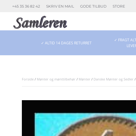
+45 35 36 82 42
SKRIV EN MAIL
GODE TILBUD
STORE
Skip to main content
✓ FRAGT ALT
✓ ALTID 14 DAGES RETURRET
LEVE
Forside
/
Mønter og mønttilbehør
/
Mønter
/
Danske Mønter og Sedler