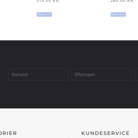
280.00
KR.
575.00
KR.
Tilføj til kurv
Tilføj til kurv
ORIER
KUNDESERVICE