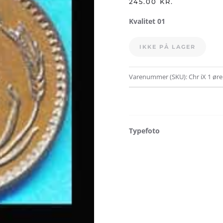
245.00
KR.
Kvalitet 01
IKKE PÅ LAGER
Varenummer (SKU):
Chr iX 1 ør
Typefoto