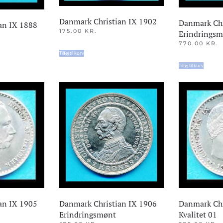
Danmark Christian IX 1902
Danmark Chr
an IX 1888
175.00
KR.
Erindrings
770.00
KR.
Tilføj til kurv
Tilføj til kurv
an IX 1905
Danmark Chr
Danmark Christian IX 1906
Kvalitet 01
Erindringsmønt