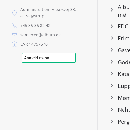
Albu
Administration: Ålbækvej 33,
mønt
4174 Jystrup
+45 35 36 82 42
FDC 
samleren@album.dk
Frim
CVR 14757570
Gave
Gode
Kata
Lup
Mønt
Nyh
Per