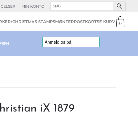
NGELSER
MIN KONTO
KER/CHRISTMAS STAMPS
MØNTER
POSTKORT
0
varer
LEREN
ristian iX 1879