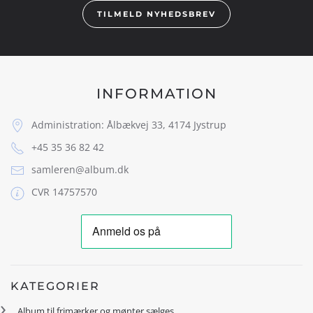
TILMELD NYHEDSBREV
INFORMATION
Administration: Ålbækvej 33, 4174 Jystrup
+45 35 36 82 42
samleren@album.dk
CVR 14757570
KATEGORIER
Album til frimærker og mønter sælges