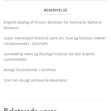
-
Kirsten
BESKRIVELSE
Bendixen/The
National
Engelsk katalog af Kirsten Bendixen for Danmarks National
Museum
Museum.
of
Denmark
Super interessant historisk værk om, hvor og hvordan mønter
-
introduceredes i Danmark.
ANTIKVARISK
antal
Uundværlig viden og finurlige historier for den kræsne
numismatiker.
Mange illustrationer i sort/hvid.
Stort set ubrugt antikvarisk eksemplar.