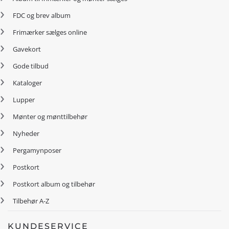
FDC og brev album
Frimærker sælges online
Gavekort
Gode tilbud
Kataloger
Lupper
Mønter og mønttilbehør
Nyheder
Pergamynposer
Postkort
Postkort album og tilbehør
Tilbehør A-Z
KUNDESERVICE