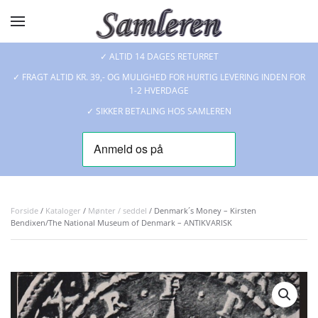
Skip to main content
✓ ALTID 14 DAGES RETURRET
✓ FRAGT ALTID KR. 39,- OG MULIGHED FOR HURTIG LEVERING INDEN FOR
1-2 HVERDAGE
✓ SIKKER BETALING HOS SAMLEREN
Forside
/
Kataloger
/
Mønter / seddel
/ Denmark´s Money – Kirsten
Bendixen/The National Museum of Denmark – ANTIKVARISK