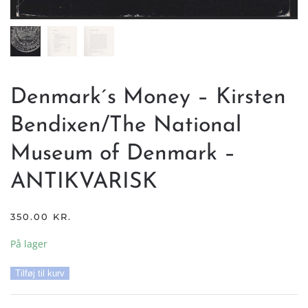
Denmark´s Money – Kirsten
Bendixen/The National
Museum of Denmark –
ANTIKVARISK
350.00
KR.
På lager
Denmark
Tilføj til kurv
´s
Money