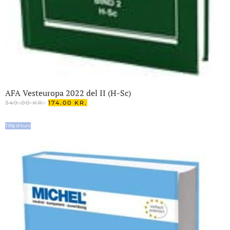
AFA Vesteuropa 2022 del II (H-Sc)
DEN
DEN
349.00
KR.
174.00
KR.
OPRINDELIGE
AKTUELLE
PRIS
PRIS
Tilføj til kurv
VAR:
ER:
349.00 KR..
174.00 KR..