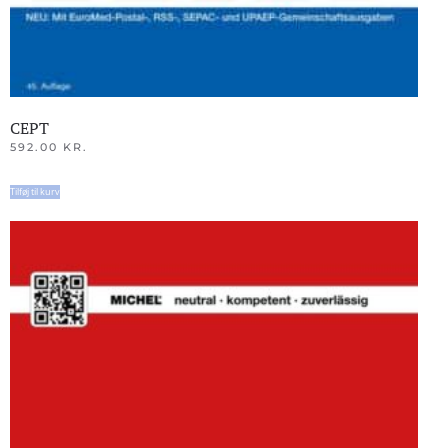
CEPT
592.00
KR.
Tilføj til kurv