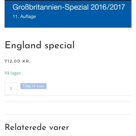
England special
712.00
KR.
På lager
England
Tilføj til kurv
special
antal
Relaterede varer