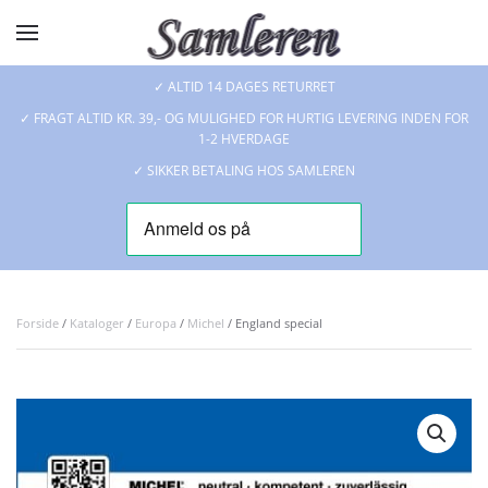
Skip to main content
✓ ALTID 14 DAGES RETURRET
✓ FRAGT ALTID KR. 39,- OG MULIGHED FOR HURTIG LEVERING INDEN FOR
1-2 HVERDAGE
✓ SIKKER BETALING HOS SAMLEREN
Forside
/
Kataloger
/
Europa
/
Michel
/ England special