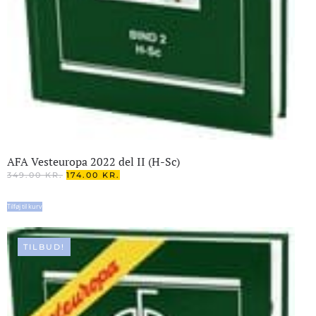
AFA Vesteuropa 2022 del II (H-Sc)
DEN
DEN
349.00
KR.
174.00
KR.
OPRINDELIGE
AKTUELLE
PRIS
PRIS
Tilføj til kurv
VAR:
ER:
349.00 KR..
174.00 KR..
TILBUD!