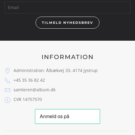
TILMELD NYHEDSBREV
INFORMATION
Administration: Ålbækvej 33, 4174 Jystrup
+45 35 36 82 42
samleren@album.dk
CVR 14757570