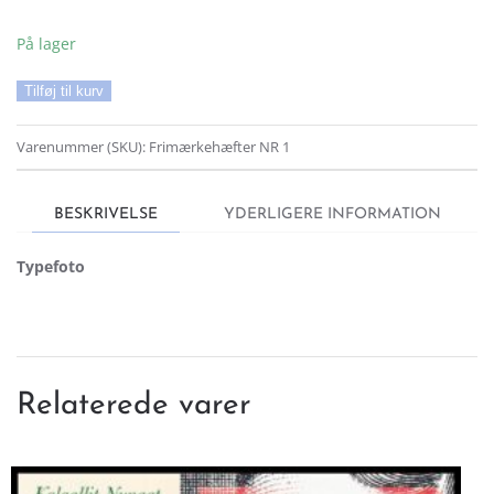
På lager
Grønland
Tilføj til kurv
Frimærkehæfte
Nr.
Varenummer (SKU):
Frimærkehæfter NR 1
01
Stemplet
antal
BESKRIVELSE
YDERLIGERE INFORMATION
Typefoto
Relaterede varer