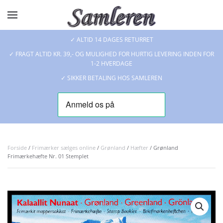
Skip to main content
✓ ALTID 14 DAGES RETURRET
✓ FRAGT ALTID KR. 39,- OG MULIGHED FOR HURTIG LEVERING INDEN FOR
1-2 HVERDAGE
✓ SIKKER BETALING HOS SAMLEREN
Forside
/
Frimærker sælges online
/
Grønland
/
Hæfter
/ Grønland
Frimærkehæfte Nr. 01 Stemplet