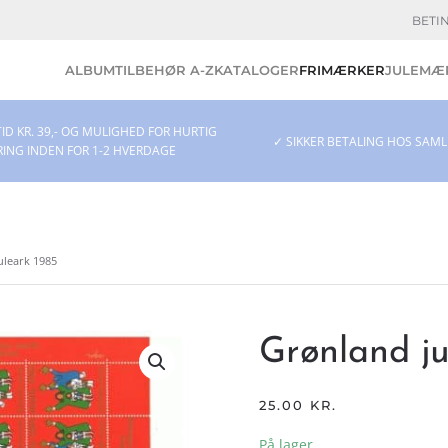
BETI
ALBUM
TILBEHØR A-Z
KATALOGER
FRIMÆRKER
JULEMÆR
ID KR. 39,- OG MULIGHED FOR HURTIG
✓ SIKKER BETALING HOS SAM
RING INDEN FOR 1-2 HVERDAGE
uleark 1985
Grønland ju
25.00
KR.
På lager