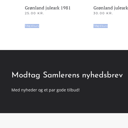
Grønland juleark 1981
Grønland julear
25.00
KR.
30.00
KR.
Tilføj til kurv
Tilføj til kurv
Modtag Samlerens nyhedsbrev
Med nyheder og et par gode tilbud!