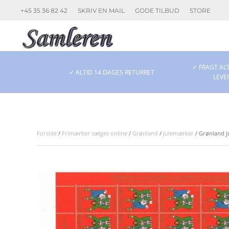
+45 35 36 82 42
SKRIV EN MAIL
GODE TILBUD
STORE
Skip to main content
✓ FRAGT ALT
✓ ALTID 14 DAGES RETURRET
LEVE
Forside
/
Frimærker sælges online
/
Grønland
/
Julemærker
/ Grønland j