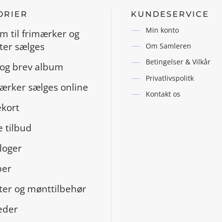
ORIER
KUNDESERVICE
Min konto
m til frimærker og
er sælges
Om Samleren
Betingelser & Vilkår
og brev album
Privatlivspolitk
ærker sælges online
Kontakt os
kort
 tilbud
loger
per
er og mønttilbehør
eder