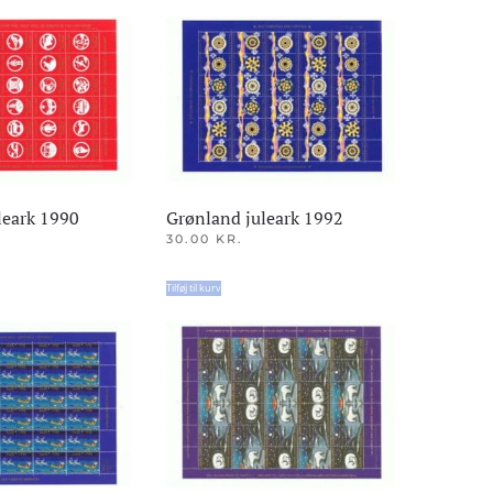
leark 1990
Grønland juleark 1992
30.00
KR.
Tilføj til kurv