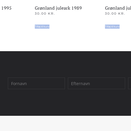
k 1995
Grønland juleark 1989
Grønland ju
30.00
KR.
30.00
KR.
Tilføj til kurv
Tilføj til kurv