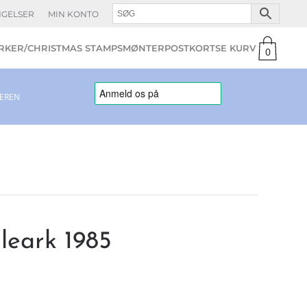
NGELSER
MIN KONTO
KER/CHRISTMAS STAMPS
MØNTER
POSTKORT
0
varer
LEREN
leark 1985