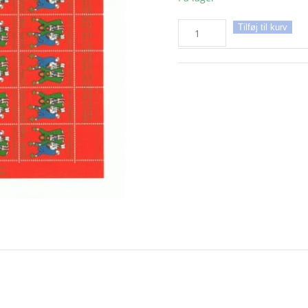
Grønland
Tilføj til kurv
juleark
1985
antal