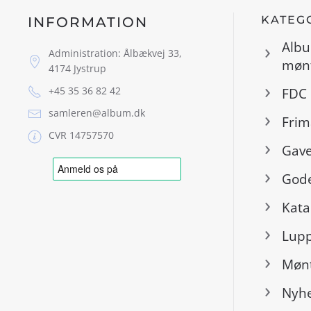
KATEG
INFORMATION
Albu
Administration: Ålbækvej 33,
mønt
4174 Jystrup
+45 35 36 82 42
FDC 
samleren@album.dk
Frim
CVR 14757570
Gave
Gode
Kata
Lup
Mønt
Nyh