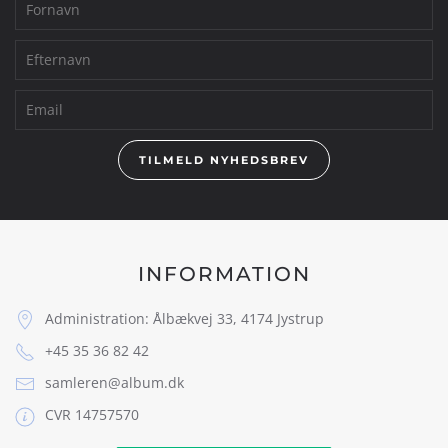
TILMELD NYHEDSBREV
INFORMATION
Administration: Ålbækvej 33, 4174 Jystrup
+45 35 36 82 42
samleren@album.dk
CVR 14757570