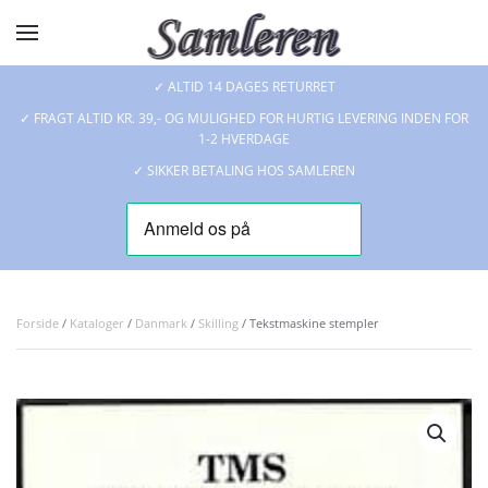
Skip to main content
✓ ALTID 14 DAGES RETURRET
✓ FRAGT ALTID KR. 39,- OG MULIGHED FOR HURTIG LEVERING INDEN FOR
1-2 HVERDAGE
✓ SIKKER BETALING HOS SAMLEREN
Forside
/
Kataloger
/
Danmark
/
Skilling
/ Tekstmaskine stempler