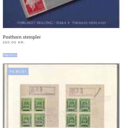
Posthorn stempler
250.00
KR.
Tilføj til kurv
TILBUD!