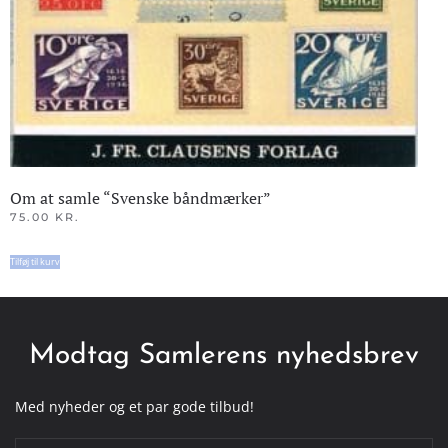
Om at samle “Svenske båndmærker”
75.00
KR.
Tilføj til kurv
Modtag Samlerens nyhedsbrev
Med nyheder og et par gode tilbud!