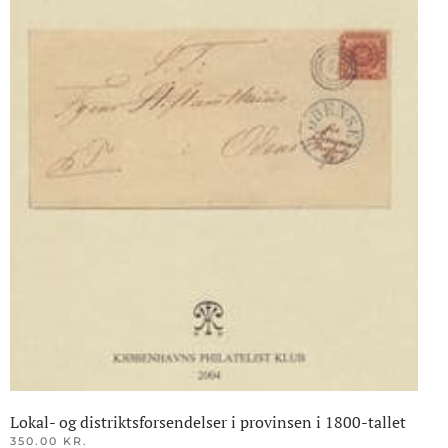
Lokal- og distriktsforsendelser i provinsen i 1800-tallet
350.00
KR.