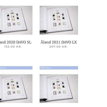
and 2020 DAVO SL
Åland 2021 DAVO LX
153.00
KR.
207.00
KR.
til kurv
Tilføj til kurv