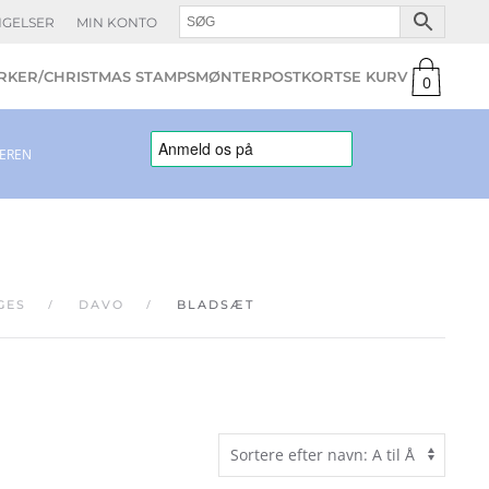
NGELSER
MIN KONTO
KER/CHRISTMAS STAMPS
MØNTER
POSTKORT
0
varer
LEREN
GES
DAVO
BLADSÆT