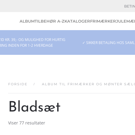
BETI
ALBUM
TILBEHØR A-Z
KATALOGER
FRIMÆRKER
JULEMÆR
ID KR. 39,- OG MULIGHED FOR HURTIG
✓ SIKKER BETALING HOS SAM
RING INDEN FOR 1-2 HVERDAGE
FORSIDE
ALBUM TIL FRIMÆRKER OG MØNTER SÆL
Bladsæt
Viser 77 resultater