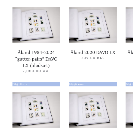
Åland 1984-2024
Åland 2020 DAVO LX
Ål
“gutter-pairs” DAVO
207.00
KR.
LX (bladsæt)
2,080.00
KR.
Tilføj til kurv
Tilføj til kurv
Tilføj 