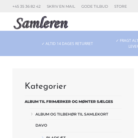
+45 35 36 82 42
SKRIV EN MAIL
GODE TILBUD
STORE
Skip to main content
✓ FRAGT ALT
✓ ALTID 14 DAGES RETURRET
LEVE
Kategorier
ALBUM TIL FRIMÆRKER OG MØNTER SÆLGES
ALBUM OG TILBEHØR TIL SAMLEKORT
DAVO
BLADSÆT