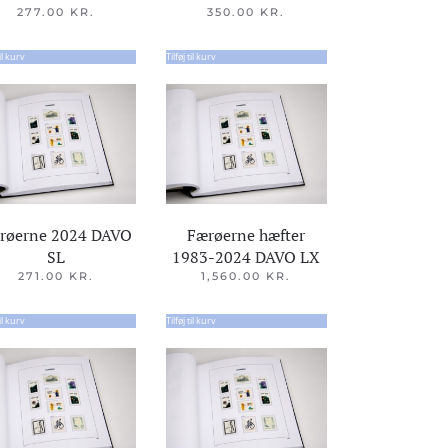
277.00
KR.
350.00
KR.
til kurv
Tilføj til kurv
røerne 2024 DAVO
Færøerne hæfter
SL
1983-2024 DAVO LX
271.00
KR.
1,560.00
KR.
til kurv
Tilføj til kurv