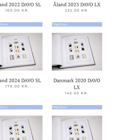
and 2022 DAVO SL
Åland 2023 DAVO LX
160.00
KR.
232.00
KR.
til kurv
Tilføj til kurv
and 2024 DAVO SL
Danmark 2020 DAVO
LX
179.00
KR.
145.00
KR.
til kurv
Tilføj til kurv