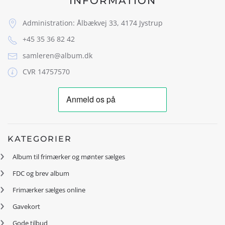
INFORMATION
Administration: Ålbækvej 33, 4174 Jystrup
+45 35 36 82 42
samleren@album.dk
CVR 14757570
KATEGORIER
Album til frimærker og mønter sælges
FDC og brev album
Frimærker sælges online
Gavekort
Gode tilbud