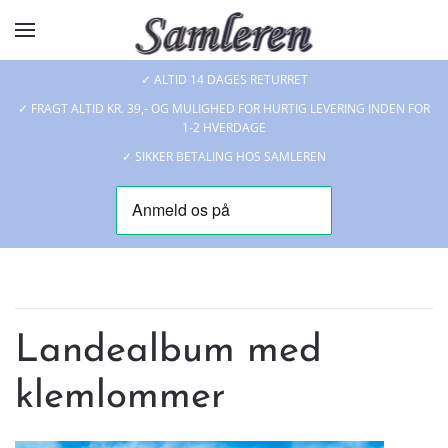
Skip to main content
✓ ALTID 14 DAGES RETURRET
✓ FRAGT ALTID KR. 39,- OG MULIGHED FOR HURTIG LEVERING INDEN FOR
1-2 HVERDAGE
✓ SIKKER BETALING HOS SAMLEREN
Landealbum med
klemlommer