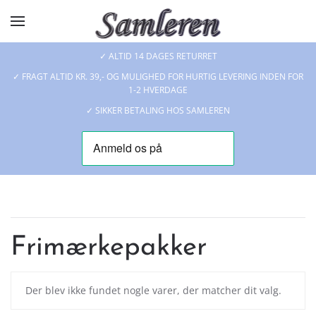
Skip to main content
✓ ALTID 14 DAGES RETURRET
✓ FRAGT ALTID KR. 39,- OG MULIGHED FOR HURTIG LEVERING INDEN FOR
1-2 HVERDAGE
✓ SIKKER BETALING HOS SAMLEREN
Frimærkepakker
Der blev ikke fundet nogle varer, der matcher dit valg.