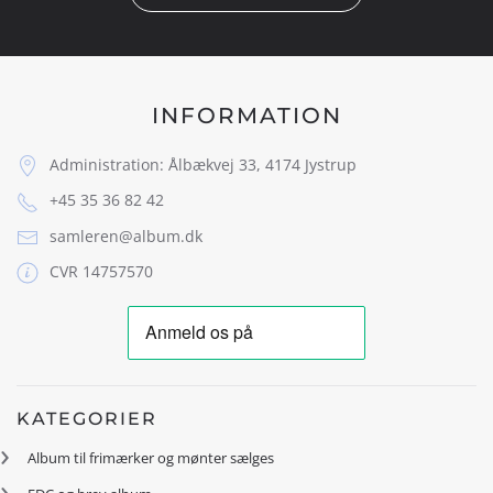
INFORMATION
Administration: Ålbækvej 33, 4174 Jystrup
+45 35 36 82 42
samleren@album.dk
CVR 14757570
KATEGORIER
Album til frimærker og mønter sælges