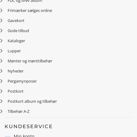
FDC og brev album
Frimærker sælges online
Gavekort
Gode tilbud
Kataloger
Lupper
Mønter og mønttilbehør
Nyheder
Pergamynposer
Postkort
Postkort album og tilbehør
Tilbehør A-Z
KUNDESERVICE
Min konto