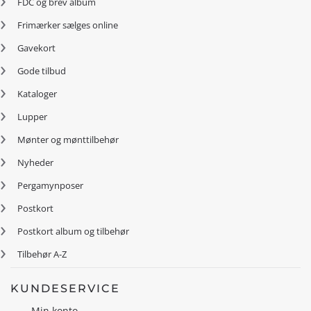
FDC og brev album
Frimærker sælges online
Gavekort
Gode tilbud
Kataloger
Lupper
Mønter og mønttilbehør
Nyheder
Pergamynposer
Postkort
Postkort album og tilbehør
Tilbehør A-Z
KUNDESERVICE
Min konto