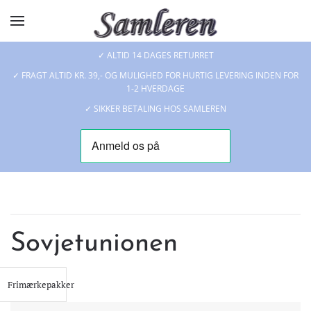
Skip to main content
✓ ALTID 14 DAGES RETURRET
✓ FRAGT ALTID KR. 39,- OG MULIGHED FOR HURTIG LEVERING INDEN FOR
1-2 HVERDAGE
✓ SIKKER BETALING HOS SAMLEREN
Sovjetunionen
Frimærkepakker