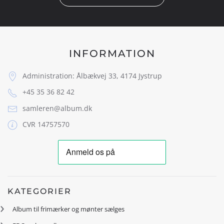
INFORMATION
Administration: Ålbækvej 33, 4174 Jystrup
+45 35 36 82 42
samleren@album.dk
CVR 14757570
KATEGORIER
Album til frimærker og mønter sælges