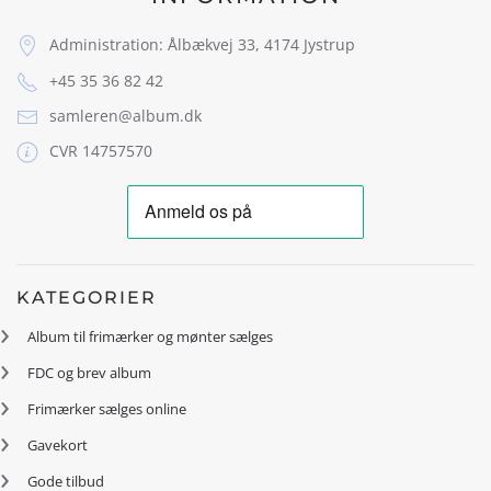
Administration: Ålbækvej 33, 4174 Jystrup
+45 35 36 82 42
samleren@album.dk
CVR 14757570
KATEGORIER
Album til frimærker og mønter sælges
FDC og brev album
Frimærker sælges online
Gavekort
Gode tilbud