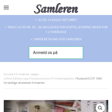
Skip to main content
✓ ALTID 14 DAGES RETURRET
✓ FRAGT ALTID KR. 39,- OG MULIGHED FOR HURTIG LEVERING INDEN FOR
1-2 HVERDAGE
✓ SIKKER BETALING HOS SAMLEREN
Forside
/
Frimærker sælges
online
/
Østeuropa
/
Sovjetunionen
/
Frimærkepakker
/ Rusland/CCCP 1000
forskellige afvaskede frimærker