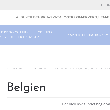
BETI
ALBUM
TILBEHØR A-Z
KATALOGER
FRIMÆRKER
JULEMÆR
ID KR. 39,- OG MULIGHED FOR HURTIG
✓ SIKKER BETALING HOS SAM
RING INDEN FOR 1-2 HVERDAGE
FORSIDE
ALBUM TIL FRIMÆRKER OG MØNTER SÆL
Belgien
Der blev ikke fundet nogle va