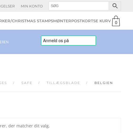
NGELSER
MIN KONTO
KER/CHRISTMAS STAMPS
MØNTER
POSTKORT
0
varer
LEREN
GES
SAFE
TILLÆGSBLADE
BELGIEN
rer, der matcher dit valg.