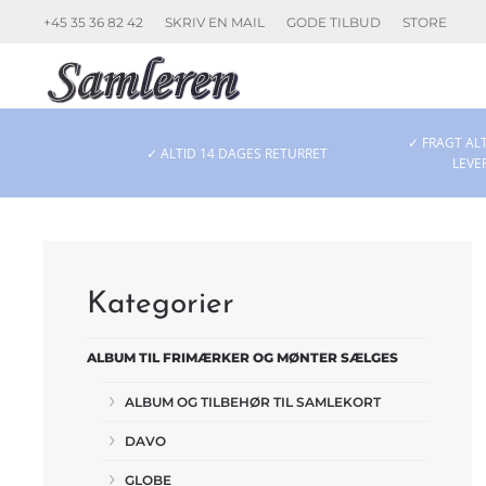
+45 35 36 82 42
SKRIV EN MAIL
GODE TILBUD
STORE
Skip to main content
✓ FRAGT ALT
✓ ALTID 14 DAGES RETURRET
LEVE
Kategorier
ALBUM TIL FRIMÆRKER OG MØNTER SÆLGES
ALBUM OG TILBEHØR TIL SAMLEKORT
DAVO
GLOBE