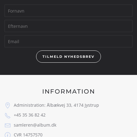
TILMELD NYHEDSBREV
INFORMATION
Administration: Ålbækvej 33, 4174 Jystrup
+45 35 36 82 42
samleren@album.dk
CVR 14757570