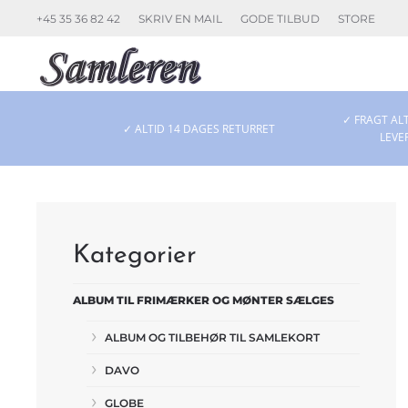
+45 35 36 82 42
SKRIV EN MAIL
GODE TILBUD
STORE
Skip to main content
✓ FRAGT ALT
✓ ALTID 14 DAGES RETURRET
LEVE
Kategorier
ALBUM TIL FRIMÆRKER OG MØNTER SÆLGES
ALBUM OG TILBEHØR TIL SAMLEKORT
DAVO
GLOBE