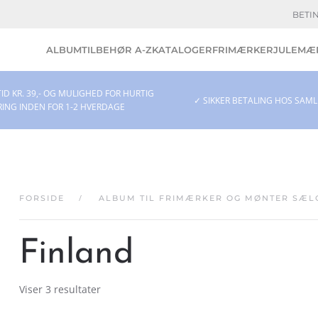
BETI
ALBUM
TILBEHØR A-Z
KATALOGER
FRIMÆRKER
JULEMÆR
ID KR. 39,- OG MULIGHED FOR HURTIG
✓ SIKKER BETALING HOS SAM
RING INDEN FOR 1-2 HVERDAGE
FORSIDE
ALBUM TIL FRIMÆRKER OG MØNTER SÆL
Finland
Viser 3 resultater