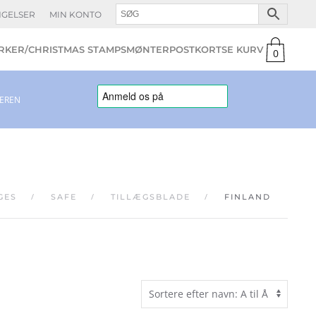
NGELSER
MIN KONTO
KER/CHRISTMAS STAMPS
MØNTER
POSTKORT
0
varer
LEREN
GES
SAFE
TILLÆGSBLADE
FINLAND