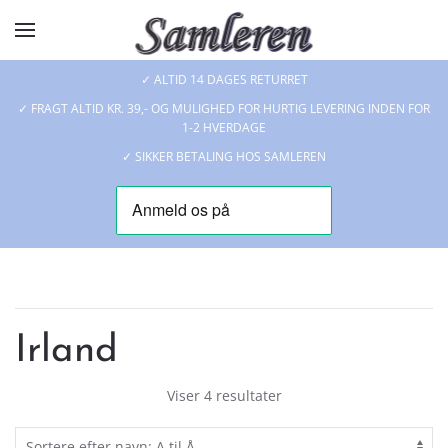
Skip to main content
✓ ALTID 14 DAGES RETURRET
✓ FRAGT ALTID KR. 39,- OG MULIGHED FOR HURTIG LEVERING INDEN FOR
1-2 HVERDAGE
✓ SIKKER BETALING HOS SAMLEREN
Irland
Viser 4 resultater