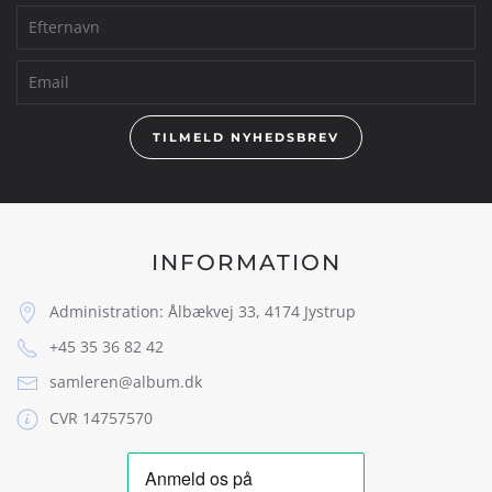
TILMELD NYHEDSBREV
INFORMATION
Administration: Ålbækvej 33, 4174 Jystrup
+45 35 36 82 42
samleren@album.dk
CVR 14757570