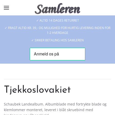
Skip to main content
✓ ALTID 14 DAGES RETURRET
✓ FRAGT ALTID KR. 39,- OG MULIGHED FOR HURTIG LEVERING INDEN FOR
1-2 HVERDAGE
✓ SIKKER BETALING HOS SAMLEREN
Tjekkoslovakiet
Schaubek Landealbum. Albumblade med fortrykte blade og
klemlommer monteret, leveret i blåt skruebind med