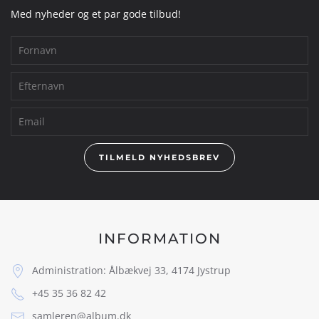
Med nyheder og et par gode tilbud!
TILMELD NYHEDSBREV
INFORMATION
Administration: Ålbækvej 33, 4174 Jystrup
+45 35 36 82 42
samleren@album.dk