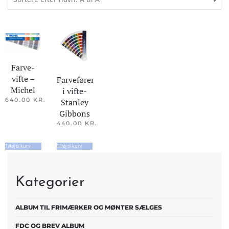
Farve-
vifte –
Farvefører
Michel
i vifte-
640.00
KR.
Stanley
Gibbons
440.00
KR.
Tilføj til kurv
Tilføj til kurv
Kategorier
ALBUM TIL FRIMÆRKER OG MØNTER SÆLGES
FDC OG BREV ALBUM