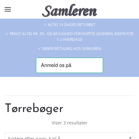
Skip to main content
✓ ALTID 14 DAGES RETURRET
✓ FRAGT ALTID KR. 39,- OG MULIGHED FOR HURTIG LEVERING INDEN FOR
1-2 HVERDAGE
✓ SIKKER BETALING HOS SAMLEREN
Tørrebøger
Viser 3 resultater