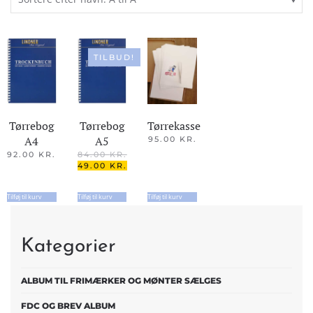
TILBUD!
Tørrekasse
Tørrebog
Tørrebog
A4
A5
95.00
KR.
92.00
KR.
84.00
KR.
DEN
49.00
KR.
OPRINDELIGE
DEN
PRIS
AKTUELLE
Tilføj til kurv
Tilføj til kurv
Tilføj til kurv
VAR:
PRIS
84.00 KR..
ER:
49.00 KR..
Kategorier
ALBUM TIL FRIMÆRKER OG MØNTER SÆLGES
FDC OG BREV ALBUM