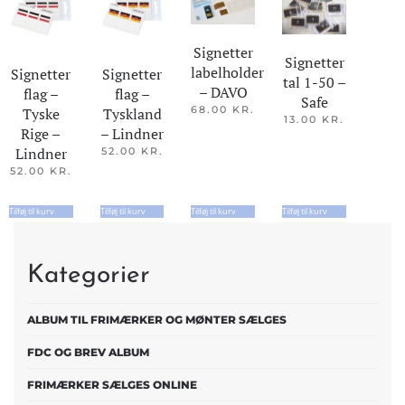
Signetter
Signetter
labelholder
Signetter
Signetter
tal 1-50 –
– DAVO
flag –
flag –
Safe
68.00
KR.
Tyske
Tyskland
13.00
KR.
Rige –
– Lindner
Lindner
52.00
KR.
52.00
KR.
Tilføj til kurv
Tilføj til kurv
Tilføj til kurv
Tilføj til kurv
Kategorier
ALBUM TIL FRIMÆRKER OG MØNTER SÆLGES
FDC OG BREV ALBUM
FRIMÆRKER SÆLGES ONLINE