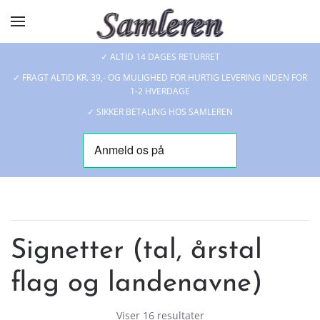
Skip to main content
✓ ALTID 14 DAGES RETURRET
✓ FRAGT ALTID KR. 39,- OG MULIGHED FOR HURTIG LEVERING INDEN FOR
1-2 HVERDAGE
✓ SIKKER BETALING HOS SAMLEREN
Signetter (tal, årstal
flag og landenavne)
Viser 16 resultater