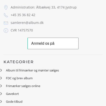
Administration: Ålbækvej 33, 4174 Jystrup
+45 35 36 82 42
samleren@album.dk
CVR 14757570
KATEGORIER
Album til frimærker og mønter sælges
FDC og brev album
Frimærker sælges online
Gavekort
Gode tilbud