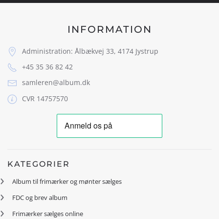
INFORMATION
Administration: Ålbækvej 33, 4174 Jystrup
+45 35 36 82 42
samleren@album.dk
CVR 14757570
KATEGORIER
Album til frimærker og mønter sælges
FDC og brev album
Frimærker sælges online