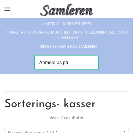
Skip to main content
✓ ALTID 14 DAGES RETURRET
✓ FRAGT ALTID KR. 39,- OG MULIGHED FOR HURTIG LEVERING INDEN FOR
1-2 HVERDAGE
✓ SIKKER BETALING HOS SAMLEREN
Sorterings- kasser
Viser 2 resultater