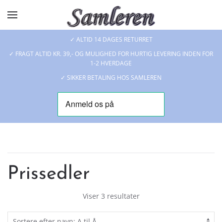
Skip to main content
✓ ALTID 14 DAGES RETURRET
✓ FRAGT ALTID KR. 39,- OG MULIGHED FOR HURTIG LEVERING INDEN FOR
1-2 HVERDAGE
✓ SIKKER BETALING HOS SAMLEREN
Prissedler
Viser 3 resultater