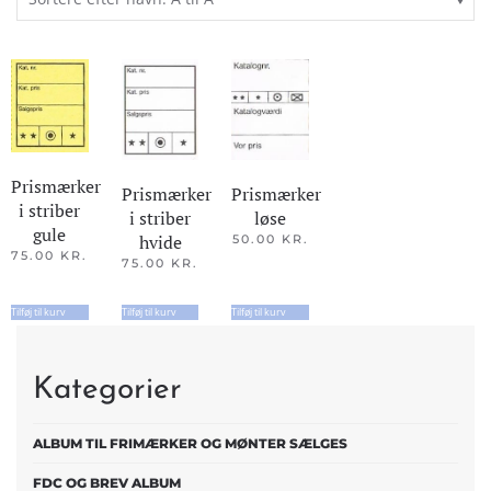
Prismærker
Prismærker
Prismærker
i striber
løse
i striber
gule
hvide
50.00
KR.
75.00
KR.
75.00
KR.
Tilføj til kurv
Tilføj til kurv
Tilføj til kurv
Kategorier
ALBUM TIL FRIMÆRKER OG MØNTER SÆLGES
FDC OG BREV ALBUM