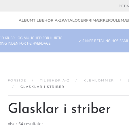
BETI
ALBUM
TILBEHØR A-Z
KATALOGER
FRIMÆRKER
JULEMÆR
ID KR. 39,- OG MULIGHED FOR HURTIG
✓ SIKKER BETALING HOS SAM
RING INDEN FOR 1-2 HVERDAGE
FORSIDE
TILBEHØR A-Z
KLEMLOMMER
GLASKLAR I STRIBER
Glasklar i striber
Viser 64 resultater