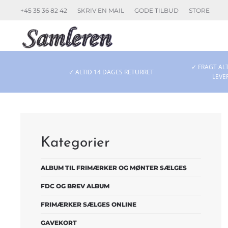
+45 35 36 82 42
SKRIV EN MAIL
GODE TILBUD
STORE
Skip to main content
✓ FRAGT ALT
✓ ALTID 14 DAGES RETURRET
LEVE
Kategorier
ALBUM TIL FRIMÆRKER OG MØNTER SÆLGES
FDC OG BREV ALBUM
FRIMÆRKER SÆLGES ONLINE
GAVEKORT