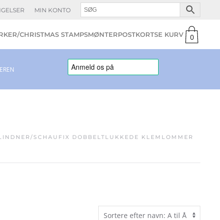
NGELSER
MIN KONTO
KER/CHRISTMAS STAMPS
MØNTER
POSTKORT
0
varer
LEREN
LINDNER/SCHAUFIX DOBBELTLUKKEDE KLEMLOMMER