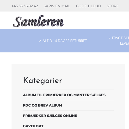
+45 35 36 82 42
SKRIV EN MAIL
GODE TILBUD
STORE
Skip to main content
✓ FRAGT ALT
✓ ALTID 14 DAGES RETURRET
LEVE
Kategorier
ALBUM TIL FRIMÆRKER OG MØNTER SÆLGES
FDC OG BREV ALBUM
FRIMÆRKER SÆLGES ONLINE
GAVEKORT