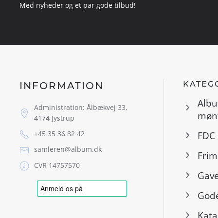
Med nyheder og et par gode tilbud!
KATEG
INFORMATION
Albu
Administration: Ålbækvej 33,
mønt
4174 Jystrup
+45 35 36 82 42
FDC 
samleren@album.dk
Frim
CVR 14757570
Gave
Gode
Kata