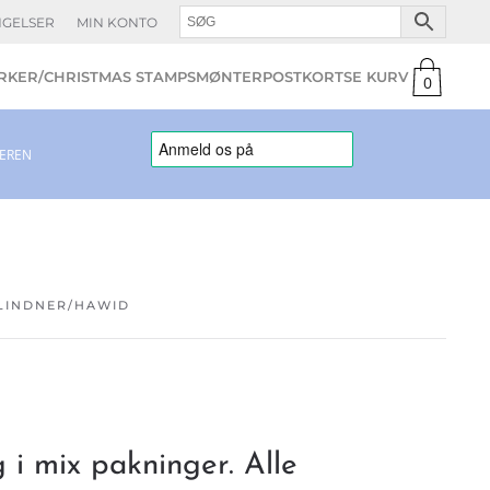
NGELSER
MIN KONTO
KER/CHRISTMAS STAMPS
MØNTER
POSTKORT
0
varer
LEREN
LINDNER/HAWID
 i mix pakninger. Alle