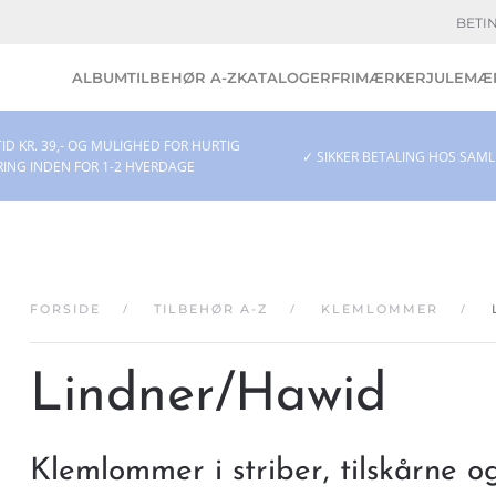
BETI
ALBUM
TILBEHØR A-Z
KATALOGER
FRIMÆRKER
JULEMÆR
ID KR. 39,- OG MULIGHED FOR HURTIG
✓ SIKKER BETALING HOS SAM
RING INDEN FOR 1-2 HVERDAGE
FORSIDE
TILBEHØR A-Z
KLEMLOMMER
Lindner/Hawid
Klemlommer i striber, tilskårne og