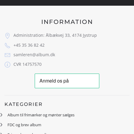
INFORMATION
Administration: Ålbækvej 33, 4174 Jystrup
+45 35 36 82 42
samleren@album.dk
CVR 14757570
KATEGORIER
Album til frimærker og mønter sælges
FDC og brev album