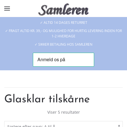
Skip to main content
✓ ALTID 14 DAGES RETURRET
✓ FRAGT ALTID KR. 39,- OG MULIGHED FOR HURTIG LEVERING INDEN FOR
1-2 HVERDAGE
✓ SIKKER BETALING HOS SAMLEREN
Glasklar tilskårne
Viser 5 resultater