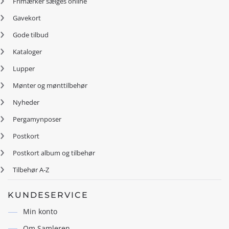
Frimærker sælges online
Gavekort
Gode tilbud
Kataloger
Lupper
Mønter og mønttilbehør
Nyheder
Pergamynposer
Postkort
Postkort album og tilbehør
Tilbehør A-Z
KUNDESERVICE
Min konto
Om Samleren