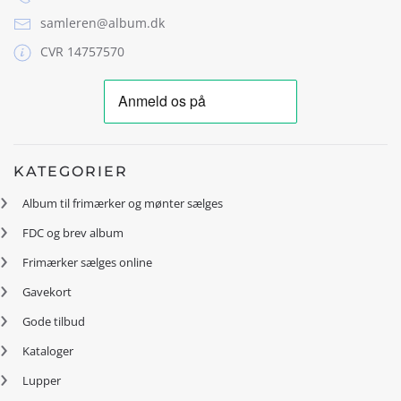
samleren@album.dk
CVR 14757570
KATEGORIER
Album til frimærker og mønter sælges
FDC og brev album
Frimærker sælges online
Gavekort
Gode tilbud
Kataloger
Lupper