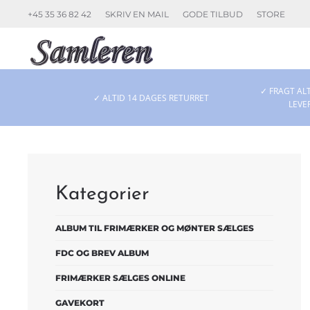
+45 35 36 82 42
SKRIV EN MAIL
GODE TILBUD
STORE
Skip to main content
✓ FRAGT ALT
✓ ALTID 14 DAGES RETURRET
LEVE
Kategorier
ALBUM TIL FRIMÆRKER OG MØNTER SÆLGES
FDC OG BREV ALBUM
FRIMÆRKER SÆLGES ONLINE
GAVEKORT