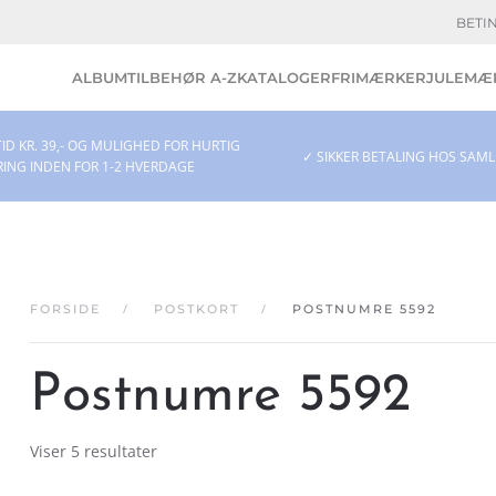
BETI
ALBUM
TILBEHØR A-Z
KATALOGER
FRIMÆRKER
JULEMÆR
ID KR. 39,- OG MULIGHED FOR HURTIG
✓ SIKKER BETALING HOS SAM
RING INDEN FOR 1-2 HVERDAGE
FORSIDE
POSTKORT
POSTNUMRE 5592
Postnumre 5592
Viser 5 resultater