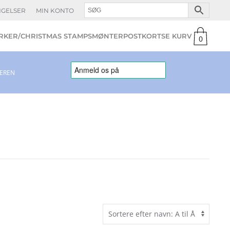
NGELSER
MIN KONTO
KER/CHRISTMAS STAMPS
MØNTER
POSTKORT
0
varer
LEREN