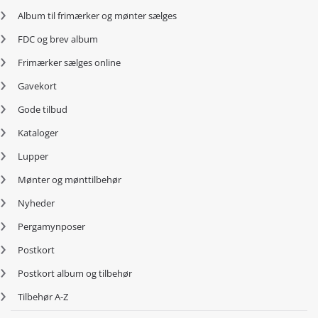
Album til frimærker og mønter sælges
FDC og brev album
Frimærker sælges online
Gavekort
Gode tilbud
Kataloger
Lupper
Mønter og mønttilbehør
Nyheder
Pergamynposer
Postkort
Postkort album og tilbehør
Tilbehør A-Z