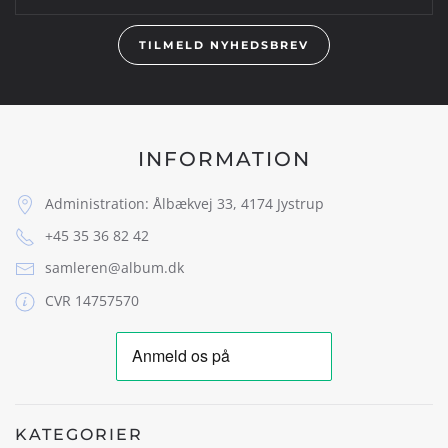
TILMELD NYHEDSBREV
INFORMATION
Administration: Ålbækvej 33, 4174 Jystrup
+45 35 36 82 42
samleren@album.dk
CVR 14757570
KATEGORIER