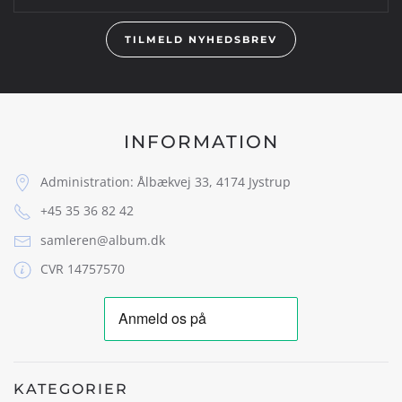
TILMELD NYHEDSBREV
INFORMATION
Administration: Ålbækvej 33, 4174 Jystrup
+45 35 36 82 42
samleren@album.dk
CVR 14757570
KATEGORIER