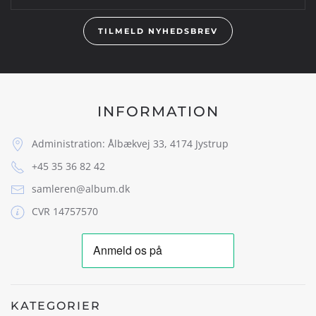
TILMELD NYHEDSBREV
INFORMATION
Administration: Ålbækvej 33, 4174 Jystrup
+45 35 36 82 42
samleren@album.dk
CVR 14757570
KATEGORIER