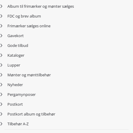
Album til frimærker og mønter sælges
FDC og brev album
Frimærker sælges online
Gavekort
Gode tilbud
Kataloger
Lupper
Mønter og mønttilbehør
Nyheder
Pergamynposer
Postkort
Postkort album og tilbehør
Tilbehør A-Z