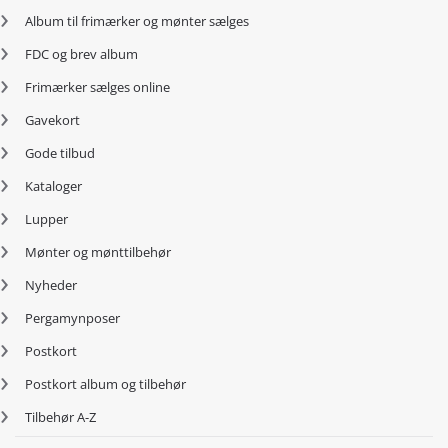
Album til frimærker og mønter sælges
FDC og brev album
Frimærker sælges online
Gavekort
Gode tilbud
Kataloger
Lupper
Mønter og mønttilbehør
Nyheder
Pergamynposer
Postkort
Postkort album og tilbehør
Tilbehør A-Z