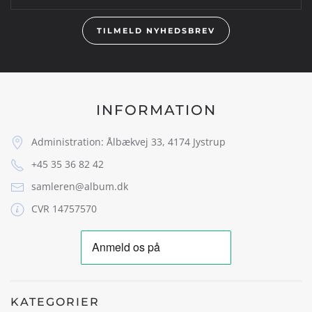
TILMELD NYHEDSBREV
INFORMATION
Administration: Ålbækvej 33, 4174 Jystrup
+45 35 36 82 42
samleren@album.dk
CVR 14757570
KATEGORIER