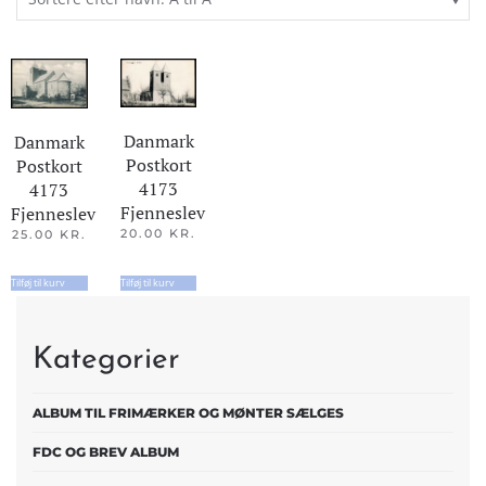
Danmark
Danmark
Postkort
Postkort
4173
4173
Fjenneslev
Fjenneslev
20.00
KR.
25.00
KR.
Tilføj til kurv
Tilføj til kurv
Kategorier
ALBUM TIL FRIMÆRKER OG MØNTER SÆLGES
FDC OG BREV ALBUM