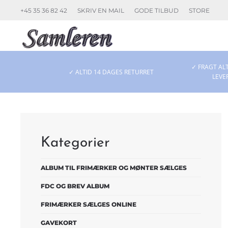
+45 35 36 82 42
SKRIV EN MAIL
GODE TILBUD
STORE
Skip to main content
✓ FRAGT ALT
✓ ALTID 14 DAGES RETURRET
LEVE
Kategorier
ALBUM TIL FRIMÆRKER OG MØNTER SÆLGES
FDC OG BREV ALBUM
FRIMÆRKER SÆLGES ONLINE
GAVEKORT