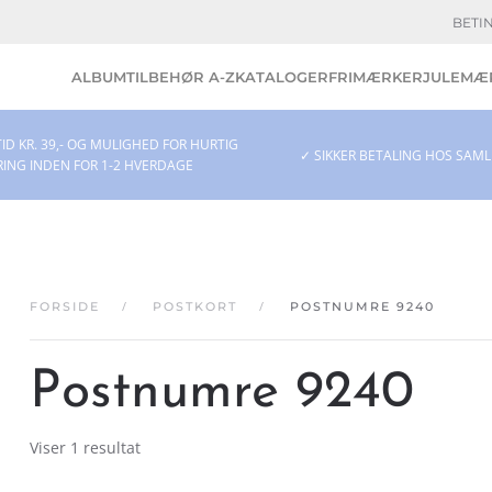
BETI
ALBUM
TILBEHØR A-Z
KATALOGER
FRIMÆRKER
JULEMÆR
ID KR. 39,- OG MULIGHED FOR HURTIG
✓ SIKKER BETALING HOS SAM
RING INDEN FOR 1-2 HVERDAGE
FORSIDE
POSTKORT
POSTNUMRE 9240
Postnumre 9240
Viser 1 resultat