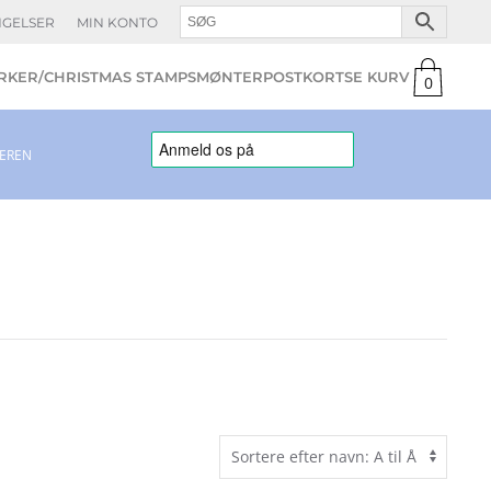
NGELSER
MIN KONTO
KER/CHRISTMAS STAMPS
MØNTER
POSTKORT
0
varer
LEREN