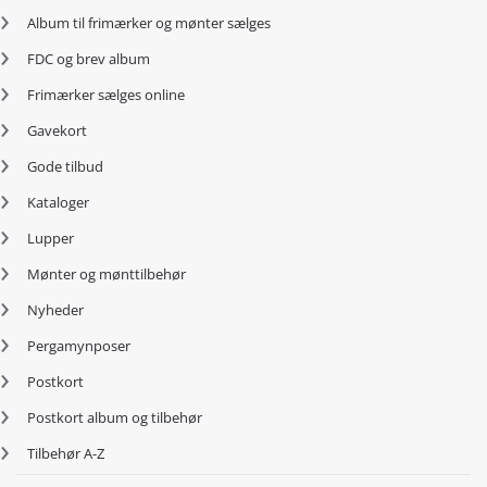
Album til frimærker og mønter sælges
FDC og brev album
Frimærker sælges online
Gavekort
Gode tilbud
Kataloger
Lupper
Mønter og mønttilbehør
Nyheder
Pergamynposer
Postkort
Postkort album og tilbehør
Tilbehør A-Z