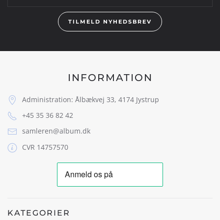
TILMELD NYHEDSBREV
INFORMATION
Administration: Ålbækvej 33, 4174 Jystrup
+45 35 36 82 42
samleren@album.dk
CVR 14757570
KATEGORIER