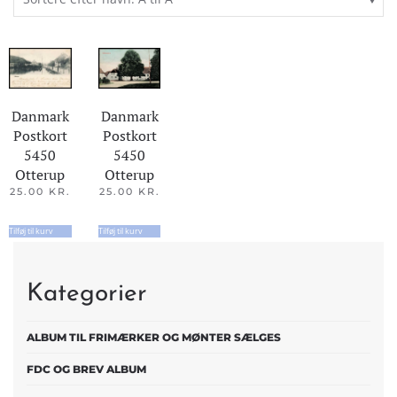
Danmark
Danmark
Postkort
Postkort
5450
5450
Otterup
Otterup
25.00
KR.
25.00
KR.
Tilføj til kurv
Tilføj til kurv
Kategorier
ALBUM TIL FRIMÆRKER OG MØNTER SÆLGES
FDC OG BREV ALBUM